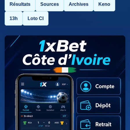
Résultats
Sources
Archives
Keno
13h
Loto CI