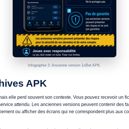
Infographie 3: Ancienne version 1xBet APK.
chives APK
is elle perd souvent son contexte. Vous pouvez recevoir un fichie
service attendu. Les anciennes versions peuvent contenir des fai
ement ou afficher des écrans qui ne correspondent plus aux con