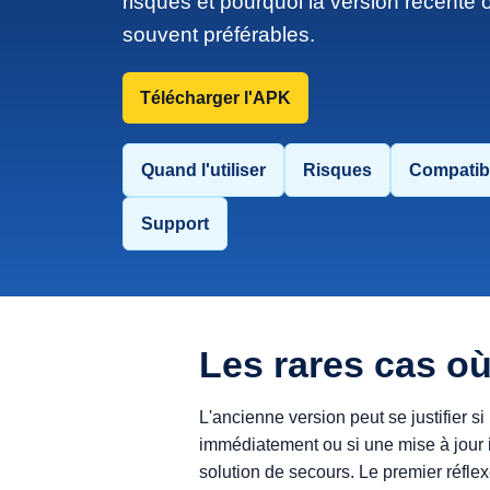
risques et pourquoi la version récente o
souvent préférables.
Télécharger l'APK
Quand l'utiliser
Risques
Compatibi
Support
Les rares cas où
L'ancienne version peut se justifier s
immédiatement ou si une mise à jour i
solution de secours. Le premier réflexe