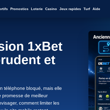
rtifs
Pronostics
Loterie
Casino
Jeux rapides
Turf
Aide
sion 1xBet
rudent et
 téléphone bloqué, mais elle
e promesse de meilleur
nvisager, comment limiter les