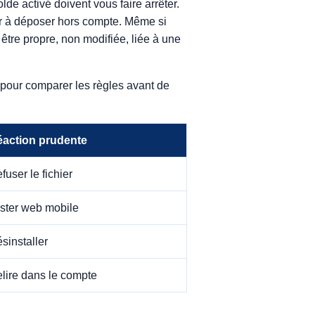
de activé doivent vous faire arrêter.
ser à déposer hors compte. Même si
être propre, non modifiée, liée à une
pour comparer les règles avant de
action prudente
fuser le fichier
ster web mobile
sinstaller
lire dans le compte