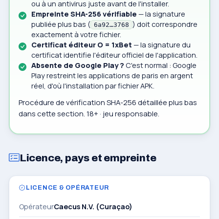
ou à un antivirus juste avant de l'installer.
Empreinte SHA-256 vérifiable
— la signature
publiée plus bas (
) doit correspondre
6a92…3768
exactement à votre fichier.
Certificat éditeur O = 1xBet
— la signature du
certificat identifie l'éditeur officiel de l'application.
Absente de Google Play ?
C'est normal : Google
Play restreint les applications de paris en argent
réel, d'où l'installation par fichier APK.
Procédure de vérification SHA-256 détaillée plus bas
dans cette section. 18+ · jeu responsable.
Licence, pays et empreinte
LICENCE & OPÉRATEUR
Opérateur
Caecus N.V. (Curaçao)