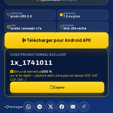
VERSION
ANDROID
prod-v255.5.0
7.0 ou plus
CPU
FICHIER
arm64 / armeabi-v7a
SHA-256 vérifié
Télécharger pour Android APK
CODE PROMOTIONNEL EXCLUSIF
1x_1741011
Bonus de bienvenue
200 %
sur le 1er dépôt — plafond selon votre pays et devise (XOF, XAF,
CDF, GNF…)
Copier
Partager