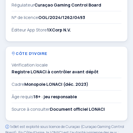
Régulateur
Curaçao Gaming Control Board
N° de licence
OGL/2024/1262/0493
Éditeur App Store
1XCorp N.V.
CÔTE D'IVOIRE
Vérification locale
Registre LONACI à contrôler avant dépôt
Cadre
Monopole LONACI (déc. 2023)
Âge requis
18+ · jeu responsable
Source à consulter
Document officiel LONACI
1xBet est exploité sous licence de Curaçao (Curaçao Gaming Control
Board). En Côte d'Ivoire, la LONACI est l'autorité ivoirienne des jeux ;