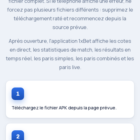
fichier complet. Si le téléphone affiche une erreur, ne
forcez pas plusieurs fichiers différents : supprimez le
téléchargement raté et recommencez depuis la
source prévue.
Après ouverture, l'application 1xBet affiche les cotes
en direct, les statistiques de match, les résultats en
temps réel, les paris simples, les paris combinés et les
paris live.
1
Téléchargez le fichier APK depuis la page prévue.
2