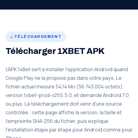
TÉLÉCHARGEMENT
Télécharger 1XBET APK
L'APK 1xBet sert à installer l'application Android quand
Google Play ne la propose pas dans votre pays. Le
fichier actuel mesure 54,14 Mo (56 743 004 octets),
version 1xbet-prod-v255.5.0, et demande Android 7.0
ou plus. Le téléchargement doit venir d'une source
contrôlée : cette page affiche la version, la taille et
l'empreinte SHA-256 du fichier, puis explique
l'installation étape par étape pour Android comme pour