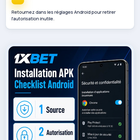
Retournez dans les réglages Android pour retirer
l'autorisation inutile.