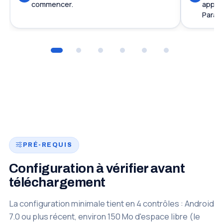
commencer.
applic
Param
PRÉ-REQUIS
Configuration à vérifier avant
téléchargement
La configuration minimale tient en 4 contrôles : Android
7.0 ou plus récent, environ 150 Mo d'espace libre (le