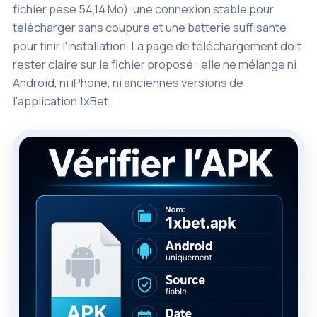
fichier pèse 54,14 Mo), une connexion stable pour
télécharger sans coupure et une batterie suffisante
pour finir l'installation. La page de téléchargement doit
rester claire sur le fichier proposé : elle ne mélange ni
Android, ni iPhone, ni anciennes versions de
l'application 1xBet.