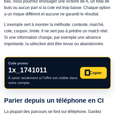
bas. Vous pourriez envisager une victoire de A, un total de
buts ou aucun pari si la cote est trop basse. Chaque option
a un risque différent et aucune ne garantit le résultat.
L'exemple sert à montrer la méthode: contexte, marché,
cote, coupon, limite. Il ne sert pas à prédire un match réel.
Si une information change, par exemple une absence
importante, la sélection doit être revue ou abandonnée.
Code promo
1x_1741011
Copier
À saisir seulement si l'offre est visible dans
votre compte.
Parier depuis un téléphone en CI
La plupart des parcours se font sur téléphone. Gardez