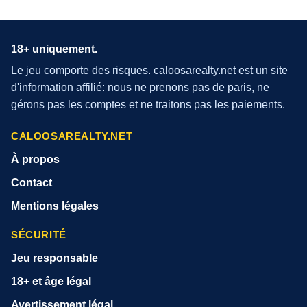
18+ uniquement.
Le jeu comporte des risques. caloosarealty.net est un site
d'information affilié: nous ne prenons pas de paris, ne
gérons pas les comptes et ne traitons pas les paiements.
CALOOSAREALTY.NET
À propos
Contact
Mentions légales
SÉCURITÉ
Jeu responsable
18+ et âge légal
Avertissement légal