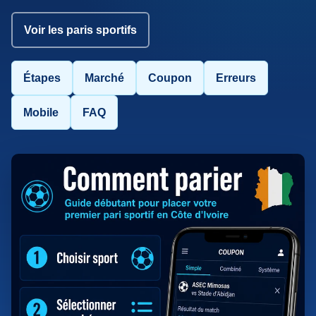
Voir les paris sportifs
Étapes
Marché
Coupon
Erreurs
Mobile
FAQ