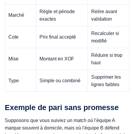
Règle et période
Relire avant
Marché
exactes
validation
Recalculer si
Cote
Prix final accepté
modifié
Réduire si trop
Mise
Montant en XOF
haut
Supprimer les
Type
Simple ou combiné
lignes faibles
Exemple de pari sans promesse
Supposons que vous suiviez un match où l'équipe A
marque souvent à domicile, mais où l'équipe B défend