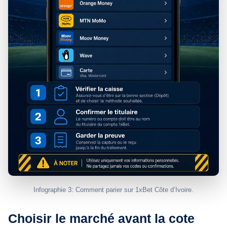
Infographie 3: Comment parier sur 1xBet Côte d’Ivoire.
Choisir le marché avant la cote