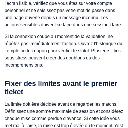
l'écran lisible, vérifiez que vous êtes sur votre compte
personnel et ne saisissez pas votre mot de passe dans
une page ouverte depuis un message inconnu. Les
actions sensibles doivent se faire dans une session claire.
Si la connexion coupe au moment de la validation, ne
répétez pas immédiatement l'action. Ouvrez l'historique du
compte ou le coupon pour vérifier le statut. Plusieurs clics
sous stress peuvent créer des doublons ou des
incompréhensions.
Fixer des limites avant le premier
ticket
La limite doit être décidée avant de regarder les matchs.
Définissez une somme maximale de session et considérez
chaque mise comme perdue d'avance. Si cette idée vous
met mal à l'aise, la mise est trop élevée ou le moment n'est