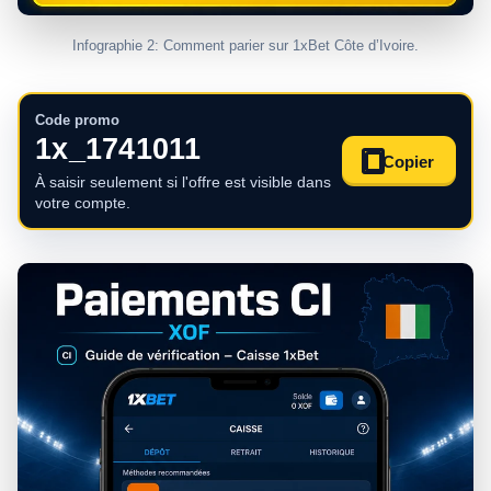
Infographie 2: Comment parier sur 1xBet Côte d’Ivoire.
Code promo
1x_1741011
Copier
À saisir seulement si l'offre est visible dans
votre compte.