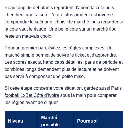
Beaucoup de débutants regardent d'abord la cote puis
cherchent une raison. L'ordre plus prudent est inverse:
comprendre le scénario, choisir le marché, puis regarder si
la cote vaut le risque. Une belle cote sur un marché flou
reste un mauvais choix.
Pour un premier pari, évitez les règles complexes. Un
marché simple permet de suivre le ticket et d'apprendre.
Les scores exacts, handicaps détaillés, paris de période et
combinés longs demandent plus de lecture et ne doivent
pas servir à compenser une petite mise.
Si cette étape concerne votre situation, gardez aussi
Paris
football 1xBet Côte d’Ivoire
sous la main pour comparer
les règles avant de cliquer.
Marché
Niveau
Pourquoi
possible