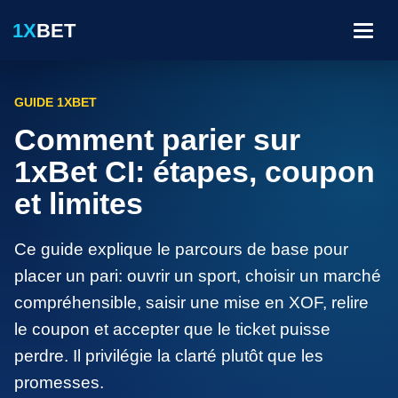
1X
BET
Menu
GUIDE 1XBET
Comment parier sur
1xBet CI: étapes, coupon
et limites
Ce guide explique le parcours de base pour
placer un pari: ouvrir un sport, choisir un marché
compréhensible, saisir une mise en XOF, relire
le coupon et accepter que le ticket puisse
perdre. Il privilégie la clarté plutôt que les
promesses.