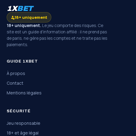
1X
BET
18+ uniquement
18+ uniquement.
Le jeu comporte des risques. Ce
site est un guide d'information affilié : il ne prend pas
de paris, ne gère pas les comptes et ne traite pas les
paiements.
GUIDE 1XBET
À propos
Contact
Mentions légales
SÉCURITÉ
Jeu responsable
18+ et âge légal