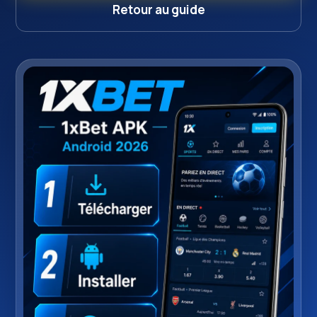
Retour au guide