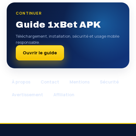
CONTINUER
Guide 1xBet APK
Téléchargement, installation, sécurité et usage mobile
responsable.
Ouvrir le guide
À propos
Contact
Mentions
Sécurité
Avertissement
Affiliation