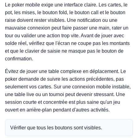
Le poker mobile exige une interface claire. Les cartes, le
pot, les mises, le bouton fold, le bouton call et le bouton
raise doivent rester visibles. Une notification ou une
mauvaise connexion peut faire passer une main, rater un
tour ou valider une action trop vite. Avant de jouer avec
solde réel, vérifiez que l'écran ne coupe pas les montants
et que le clavier de saisie ne masque pas le bouton de
confirmation.
Évitez de jouer une table complexe en déplacement. Le
poker demande de suivre les actions précédentes, pas
seulement vos cartes. Sur une connexion mobile instable,
une table live ou un tournoi peut devenir stressant. Une
session courte et concentrée est plus saine qu'un jeu
ouvert en arrière-plan pendant d'autres activités.
Vérifier que tous les boutons sont visibles.