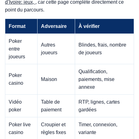
d’Ivoire: jeux,
, car cette page complète directement ce
point du parcours.
Format
Adversaire
À vérifier
Poker
Autres
Blindes, frais, nombre
entre
joueurs
de joueurs
joueurs
Qualification,
Poker
Maison
paiements, mise
casino
annexe
Vidéo
Table de
RTP, lignes, cartes
poker
paiement
gardées
Poker live
Croupier et
Timer, connexion,
casino
règles fixes
variante