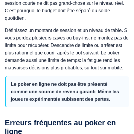
session courte ne dit pas grand-chose sur le niveau réel.
C'est pourquoi le budget doit être séparé du solde
quotidien.
Définissez un montant de session et un niveau de table. Si
vous perdez plusieurs caves ou buy-ins, ne montez pas de
limite pour récupérer. Descendre de limite ou arrêter est
plus rationnel que courir après le pot suivant. Le poker
demande aussi une limite de temps: la fatigue rend les
mauvaises décisions plus probables, surtout sur mobile.
Le poker en ligne ne doit pas être présenté
comme une source de revenu garanti. Même les
joueurs expérimentés subissent des pertes.
Erreurs fréquentes au poker en
ligne