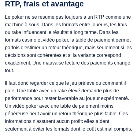
RTP, frais et avantage
Le poker ne se résume pas toujours à un RTP comme une
machine à sous. Dans les formats entre joueurs, les frais
ou rake influencent le résultat à long terme. Dans les
formats casino et vidéo poker, la table de paiement permet
parfois d'estimer un retour théorique, mais seulement si les
décisions sont cohérentes et si la variante correspond
exactement. Une mauvaise lecture des paiements change
tout.
Il faut donc regarder ce que le jeu prélève ou comment il
paie. Une table avec un rake élevé demande plus de
performance pour rester favorable au joueur expérimenté.
Un vidéo poker avec une table de paiement moins
généreuse peut avoir un retour théorique plus faible. Ces
informations n'assurent aucun profit: elles aident
seulement à éviter les formats dont le coût est mal compris.