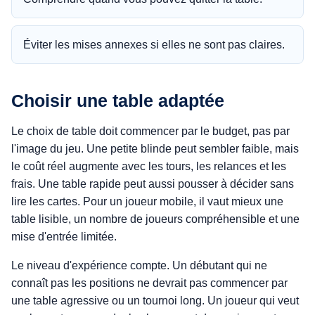
Éviter les mises annexes si elles ne sont pas claires.
Choisir une table adaptée
Le choix de table doit commencer par le budget, pas par
l'image du jeu. Une petite blinde peut sembler faible, mais
le coût réel augmente avec les tours, les relances et les
frais. Une table rapide peut aussi pousser à décider sans
lire les cartes. Pour un joueur mobile, il vaut mieux une
table lisible, un nombre de joueurs compréhensible et une
mise d'entrée limitée.
Le niveau d'expérience compte. Un débutant qui ne
connaît pas les positions ne devrait pas commencer par
une table agressive ou un tournoi long. Un joueur qui veut