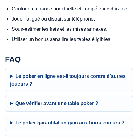
Confondre chance ponctuelle et compétence durable.
Jouer fatigué ou distrait sur téléphone.
Sous-estimer les frais et les mises annexes.
Utiliser un bonus sans lire les tables éligibles.
FAQ
Le poker en ligne est-il toujours contre d'autres
joueurs ?
Que vérifier avant une table poker ?
Le poker garantit-il un gain aux bons joueurs ?