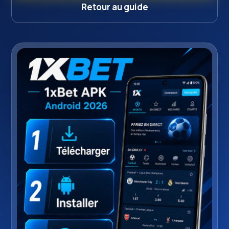
Retour au guide