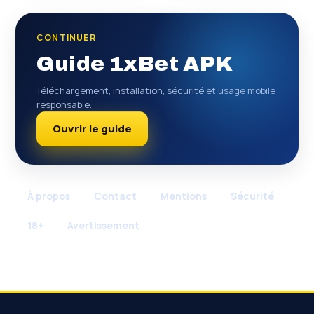
CONTINUER
Guide 1xBet APK
Téléchargement, installation, sécurité et usage mobile
responsable.
Ouvrir le guide
À propos
Contact
Mentions
Sécurité
18+
Avertissement