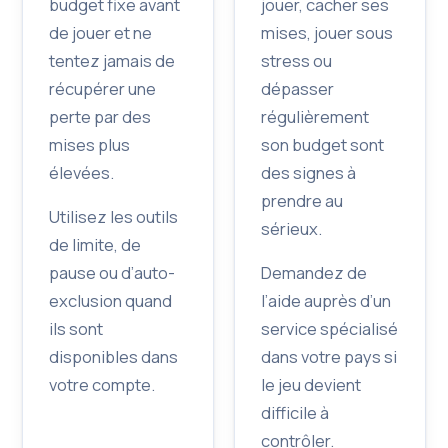
budget fixe avant
jouer, cacher ses
de jouer et ne
mises, jouer sous
tentez jamais de
stress ou
récupérer une
dépasser
perte par des
régulièrement
mises plus
son budget sont
élevées.
des signes à
prendre au
Utilisez les outils
sérieux.
de limite, de
pause ou d’auto-
Demandez de
exclusion quand
l’aide auprès d’un
ils sont
service spécialisé
disponibles dans
dans votre pays si
votre compte.
le jeu devient
difficile à
contrôler.