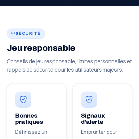
SÉCURITÉ
Jeu responsable
Conseils de jeu responsable, limites personnelles et
rappels de sécurité pour les utilisateurs majeurs.
Bonnes
Signaux
pratiques
d’alerte
Définissez un
Emprunter pour